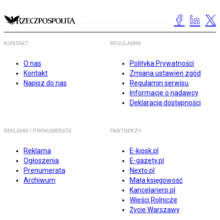
KONTAKT
REGULAMIN
O nas
Polityka Prywatności
Kontakt
Zmiana ustawień zgód
Napisz do nas
Regulamin serwisu
Informacje o nadawcy
Deklaracja dostępności
REKLAMA I PRENUMERATA
PARTNERZY
Reklama
E-kiosk.pl
Ogłoszenia
E-gazety.pl
Prenumerata
Nexto.pl
Archiwum
Mała księgowość
Kancelarierp.pl
Wieści Rolnicze
Życie Warszawy