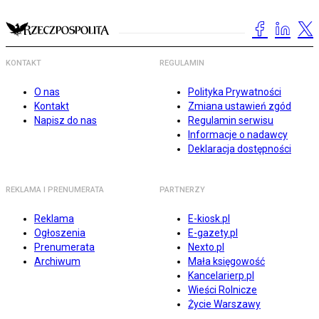
KONTAKT
REGULAMIN
O nas
Polityka Prywatności
Kontakt
Zmiana ustawień zgód
Napisz do nas
Regulamin serwisu
Informacje o nadawcy
Deklaracja dostępności
REKLAMA I PRENUMERATA
PARTNERZY
Reklama
E-kiosk.pl
Ogłoszenia
E-gazety.pl
Prenumerata
Nexto.pl
Archiwum
Mała księgowość
Kancelarierp.pl
Wieści Rolnicze
Życie Warszawy