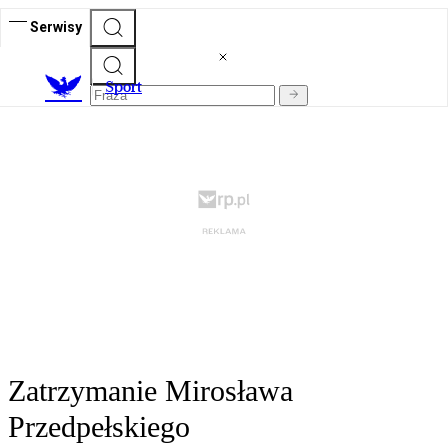
Serwisy
S
port
Zatrzymanie Mirosława
Przedpełskiego