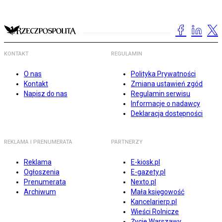
KONTAKT
REGULAMIN
O nas
Polityka Prywatności
Kontakt
Zmiana ustawień zgód
Napisz do nas
Regulamin serwisu
Informacje o nadawcy
Deklaracja dostępności
REKLAMA I PRENUMERATA
PARTNERZY
Reklama
E-kiosk.pl
Ogłoszenia
E-gazety.pl
Prenumerata
Nexto.pl
Archiwum
Mała księgowość
Kancelarierp.pl
Wieści Rolnicze
Życie Warszawy