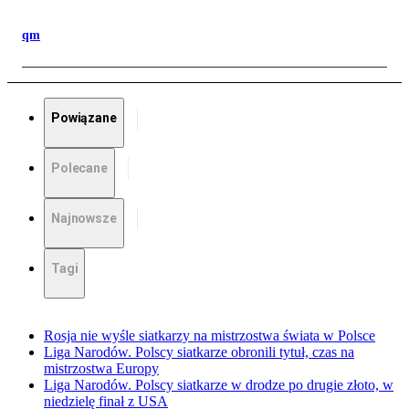
qm
Powiązane
Polecane
Najnowsze
Tagi
Rosja nie wyśle siatkarzy na mistrzostwa świata w Polsce
Liga Narodów. Polscy siatkarze obronili tytuł, czas na
mistrzostwa Europy
Liga Narodów. Polscy siatkarze w drodze po drugie złoto, w
niedzielę finał z USA