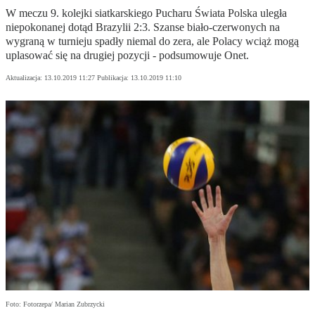
W meczu 9. kolejki siatkarskiego Pucharu Świata Polska uległa
niepokonanej dotąd Brazylii 2:3. Szanse biało-czerwonych na
wygraną w turnieju spadły niemal do zera, ale Polacy wciąż mogą
uplasować się na drugiej pozycji - podsumowuje Onet.
Aktualizacja:
13.10.2019 11:27
Publikacja:
13.10.2019 11:10
Foto: Fotorzepa/ Marian Zubrzycki