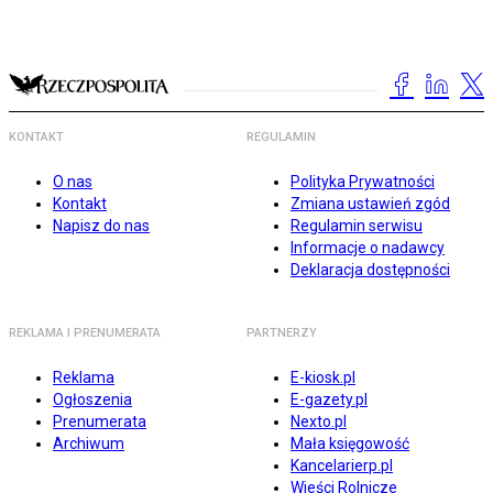
KONTAKT
REGULAMIN
O nas
Polityka Prywatności
Kontakt
Zmiana ustawień zgód
Napisz do nas
Regulamin serwisu
Informacje o nadawcy
Deklaracja dostępności
REKLAMA I PRENUMERATA
PARTNERZY
Reklama
E-kiosk.pl
Ogłoszenia
E-gazety.pl
Prenumerata
Nexto.pl
Archiwum
Mała księgowość
Kancelarierp.pl
Wieści Rolnicze