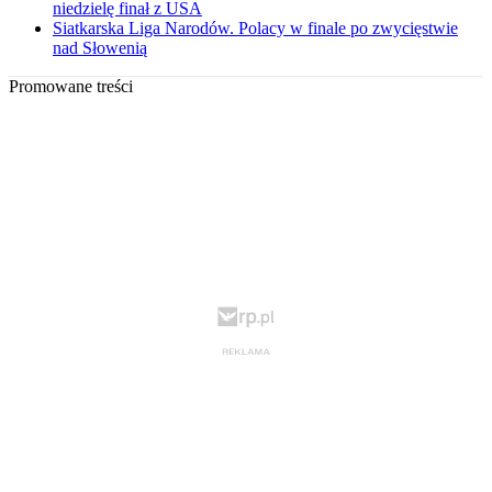
niedzielę finał z USA
Siatkarska Liga Narodów. Polacy w finale po zwycięstwie
nad Słowenią
Promowane treści