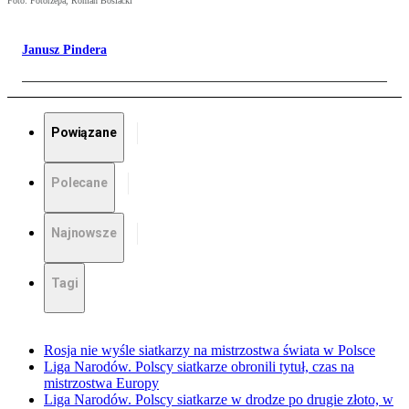
Foto: Fotorzepa, Roman Bosiacki
Janusz Pindera
Powiązane
Polecane
Najnowsze
Tagi
Rosja nie wyśle siatkarzy na mistrzostwa świata w Polsce
Liga Narodów. Polscy siatkarze obronili tytuł, czas na
mistrzostwa Europy
Liga Narodów. Polscy siatkarze w drodze po drugie złoto, w