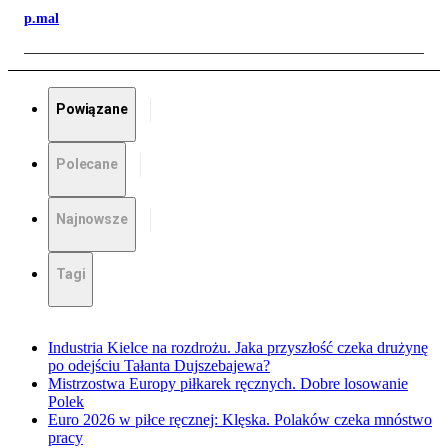
p.mal
Powiązane
Polecane
Najnowsze
Tagi
Industria Kielce na rozdrożu. Jaka przyszłość czeka drużynę
po odejściu Tałanta Dujszebajewa?
Mistrzostwa Europy piłkarek ręcznych. Dobre losowanie
Polek
Euro 2026 w piłce ręcznej: Klęska. Polaków czeka mnóstwo
pracy