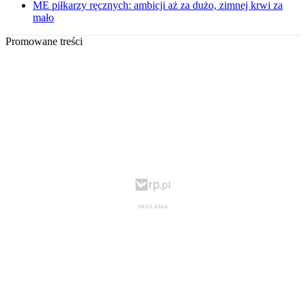
ME piłkarzy ręcznych: ambicji aż za dużo, zimnej krwi za
mało
Promowane treści