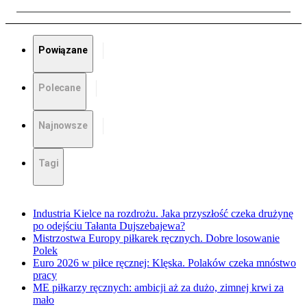
Powiązane
Polecane
Najnowsze
Tagi
Industria Kielce na rozdrożu. Jaka przyszłość czeka drużynę
po odejściu Tałanta Dujszebajewa?
Mistrzostwa Europy piłkarek ręcznych. Dobre losowanie
Polek
Euro 2026 w piłce ręcznej: Klęska. Polaków czeka mnóstwo
pracy
ME piłkarzy ręcznych: ambicji aż za dużo, zimnej krwi za
mało