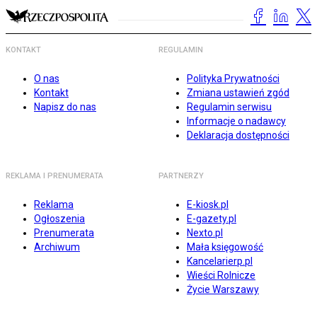
KONTAKT
REGULAMIN
O nas
Polityka Prywatności
Kontakt
Zmiana ustawień zgód
Napisz do nas
Regulamin serwisu
Informacje o nadawcy
Deklaracja dostępności
REKLAMA I PRENUMERATA
PARTNERZY
Reklama
E-kiosk.pl
Ogłoszenia
E-gazety.pl
Prenumerata
Nexto.pl
Archiwum
Mała księgowość
Kancelarierp.pl
Wieści Rolnicze
Życie Warszawy