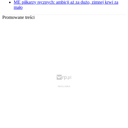
ME piłkarzy ręcznych: ambicji aż za dużo, zimnej krwi za
mało
Promowane treści