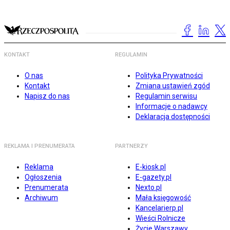
KONTAKT
REGULAMIN
O nas
Polityka Prywatności
Kontakt
Zmiana ustawień zgód
Napisz do nas
Regulamin serwisu
Informacje o nadawcy
Deklaracja dostępności
REKLAMA I PRENUMERATA
PARTNERZY
Reklama
E-kiosk.pl
Ogłoszenia
E-gazety.pl
Prenumerata
Nexto.pl
Archiwum
Mała księgowość
Kancelarierp.pl
Wieści Rolnicze
Życie Warszawy