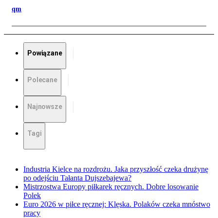
qm
Powiązane
Polecane
Najnowsze
Tagi
Industria Kielce na rozdrożu. Jaka przyszłość czeka drużynę
po odejściu Tałanta Dujszebajewa?
Mistrzostwa Europy piłkarek ręcznych. Dobre losowanie
Polek
Euro 2026 w piłce ręcznej: Klęska. Polaków czeka mnóstwo
pracy