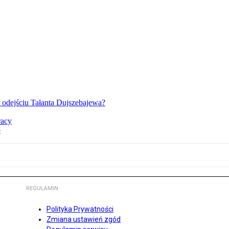
o odejściu Tałanta Dujszebajewa?
racy
o
REGULAMIN
Polityka Prywatności
Zmiana ustawień zgód