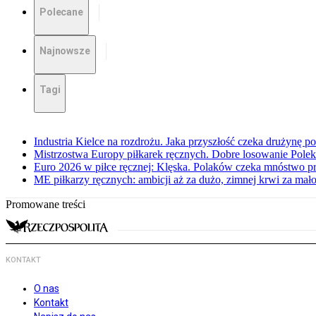
Polecane
Najnowsze
Tagi
Industria Kielce na rozdrożu. Jaka przyszłość czeka drużynę p
Mistrzostwa Europy piłkarek ręcznych. Dobre losowanie Polek
Euro 2026 w piłce ręcznej: Klęska. Polaków czeka mnóstwo p
ME piłkarzy ręcznych: ambicji aż za dużo, zimnej krwi za mał
Promowane treści
KONTAKT
O nas
Kontakt