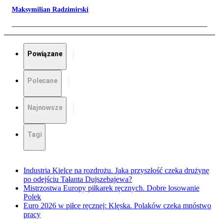
Maksymilian Radzimirski
Powiązane
Polecane
Najnowsze
Tagi
Industria Kielce na rozdrożu. Jaka przyszłość czeka drużynę
po odejściu Tałanta Dujszebajewa?
Mistrzostwa Europy piłkarek ręcznych. Dobre losowanie
Polek
Euro 2026 w piłce ręcznej: Klęska. Polaków czeka mnóstwo
pracy