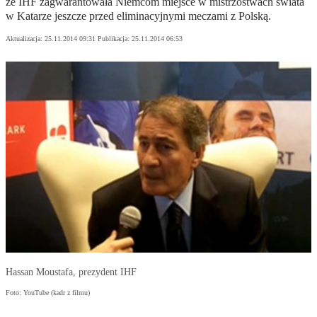
że IHF zagwarantowała Niemcom miejsce w mistrzostwach świata
w Katarze jeszcze przed eliminacyjnymi meczami z Polską.
Aktualizacja:
25.11.2014 09:31
Publikacja:
25.11.2014 06:53
Hassan Moustafa, prezydent IHF
Foto: YouTube (kadr z filmu)