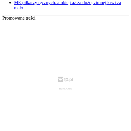
ME piłkarzy ręcznych: ambicji aż za dużo, zimnej krwi za
mało
Promowane treści