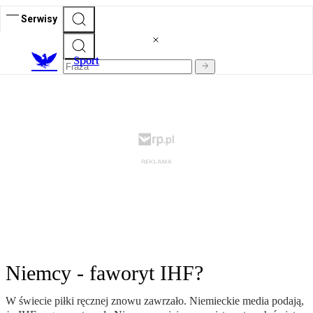
Serwisy
S
port
Niemcy - faworyt IHF?
W świecie piłki ręcznej znowu zawrzało. Niemieckie media podają,