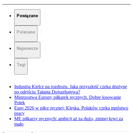
Powiązane
Polecane
Najnowsze
Tagi
Industria Kielce na rozdrożu. Jaka przyszłość czeka drużynę
po odejściu Tałanta Dujszebajewa?
Mistrzostwa Europy piłkarek ręcznych. Dobre losowanie
Polek
Euro 2026 w piłce ręcznej: Klęska. Polaków czeka mnóstwo
pracy
ME piłkarzy ręcznych: ambicji aż za dużo, zimnej krwi za
mało