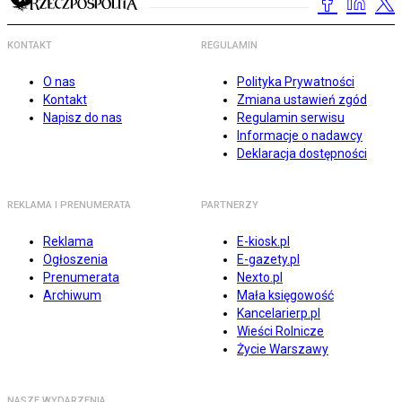
KONTAKT
REGULAMIN
O nas
Polityka Prywatności
Kontakt
Zmiana ustawień zgód
Napisz do nas
Regulamin serwisu
Informacje o nadawcy
Deklaracja dostępności
REKLAMA I PRENUMERATA
PARTNERZY
Reklama
E-kiosk.pl
Ogłoszenia
E-gazety.pl
Prenumerata
Nexto.pl
Archiwum
Mała księgowość
Kancelarierp.pl
Wieści Rolnicze
Życie Warszawy
NASZE WYDARZENIA