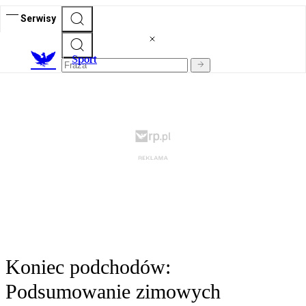
Serwisy
S
port
Koniec podchodów:
Podsumowanie zimowych