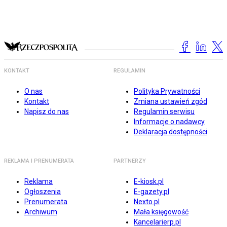
KONTAKT
REGULAMIN
O nas
Polityka Prywatności
Kontakt
Zmiana ustawień zgód
Napisz do nas
Regulamin serwisu
Informacje o nadawcy
Deklaracja dostępności
REKLAMA I PRENUMERATA
PARTNERZY
Reklama
E-kiosk.pl
Ogłoszenia
E-gazety.pl
Prenumerata
Nexto.pl
Archiwum
Mała księgowość
Kancelarierp.pl