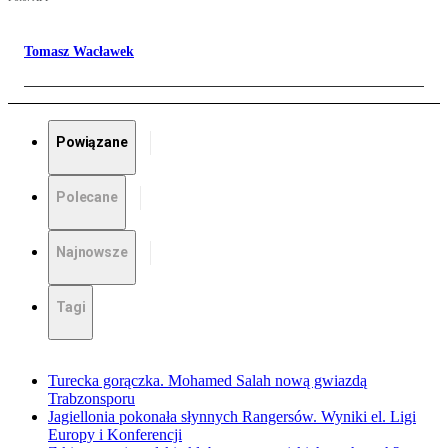
Tomasz Wacławek
Powiązane
Polecane
Najnowsze
Tagi
Turecka gorączka. Mohamed Salah nową gwiazdą
Trabzonsporu
Jagiellonia pokonała słynnych Rangersów. Wyniki el. Ligi
Europy i Konferencji