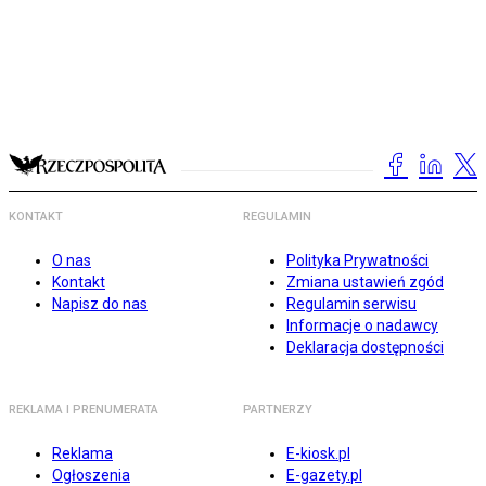
KONTAKT
REGULAMIN
O nas
Polityka Prywatności
Kontakt
Zmiana ustawień zgód
Napisz do nas
Regulamin serwisu
Informacje o nadawcy
Deklaracja dostępności
REKLAMA I PRENUMERATA
PARTNERZY
Reklama
E-kiosk.pl
Ogłoszenia
E-gazety.pl