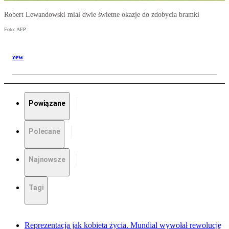
Robert Lewandowski miał dwie świetne okazje do zdobycia bramki
Foto: AFP
zew
Powiązane
Polecane
Najnowsze
Tagi
Reprezentacja jak kobieta życia. Mundial wywołał rewolucję