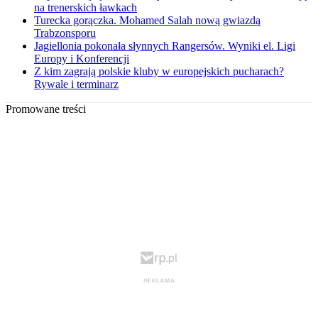
na trenerskich ławkach
Turecka gorączka. Mohamed Salah nową gwiazdą
Trabzonsporu
Jagiellonia pokonała słynnych Rangersów. Wyniki el. Ligi
Europy i Konferencji
Z kim zagrają polskie kluby w europejskich pucharach?
Rywale i terminarz
Promowane treści