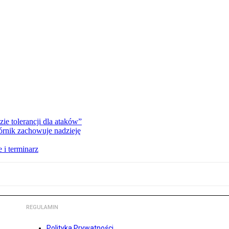
zie tolerancji dla ataków”
órnik zachowuje nadzieję
 i terminarz
REGULAMIN
Polityka Prywatności