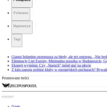
Polecane
Najnowsze
Tagi
Gianni Infantino przeprasza za błędy, ale też ostrzega. „Nie będ
Eliminacje Ligi Europy. Minimalna porażka w Budapeszcie, G
Ekspert wyjaśnia: Czy „Staruch” mógł stać na płocie
Z kim zagrają polskie kluby w europejskich pucharach? Rywale
Promowane treści
KONTAKT
O nas