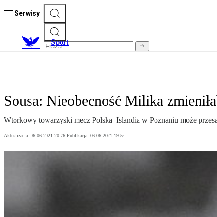
Serwisy
S
port
Sousa: Nieobecność Milika zmieniła
Wtorkowy towarzyski mecz Polska–Islandia w Poznaniu może przesąd
Aktualizacja:
06.06.2021 20:26
Publikacja:
06.06.2021 19:54