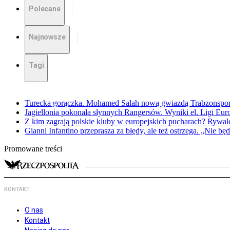
Polecane
Najnowsze
Tagi
Turecka gorączka. Mohamed Salah nową gwiazdą Trabzonspo
Jagiellonia pokonała słynnych Rangersów. Wyniki el. Ligi Eur
Z kim zagrają polskie kluby w europejskich pucharach? Rywale
Gianni Infantino przeprasza za błędy, ale też ostrzega. „Nie będ
Promowane treści
KONTAKT
O nas
Kontakt