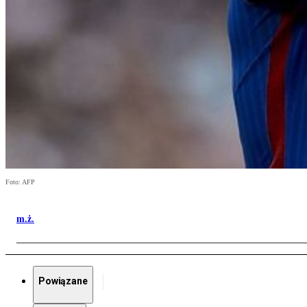
Foto: AFP
m.ż.
Powiązane