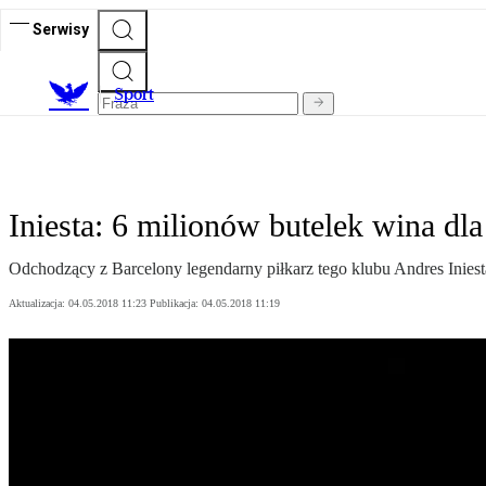
Serwisy
S
port
Iniesta: 6 milionów butelek wina d
Odchodzący z Barcelony legendarny piłkarz tego klubu Andres Iniest
Aktualizacja:
04.05.2018 11:23
Publikacja:
04.05.2018 11:19