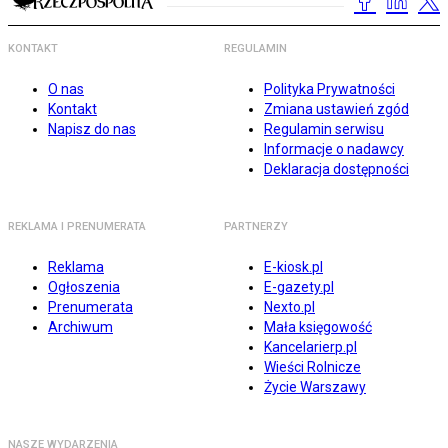
KONTAKT
REGULAMIN
O nas
Polityka Prywatności
Kontakt
Zmiana ustawień zgód
Napisz do nas
Regulamin serwisu
Informacje o nadawcy
Deklaracja dostępności
REKLAMA I PRENUMERATA
PARTNERZY
Reklama
E-kiosk.pl
Ogłoszenia
E-gazety.pl
Prenumerata
Nexto.pl
Archiwum
Mała księgowość
Kancelarierp.pl
Wieści Rolnicze
Życie Warszawy
NASZE WYDARZENIA