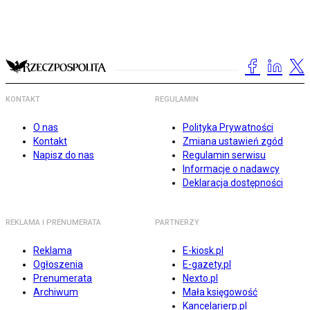
KONTAKT
REGULAMIN
O nas
Polityka Prywatności
Kontakt
Zmiana ustawień zgód
Napisz do nas
Regulamin serwisu
Informacje o nadawcy
Deklaracja dostępności
REKLAMA I PRENUMERATA
PARTNERZY
Reklama
E-kiosk.pl
Ogłoszenia
E-gazety.pl
Prenumerata
Nexto.pl
Archiwum
Mała księgowość
Kancelarierp.pl