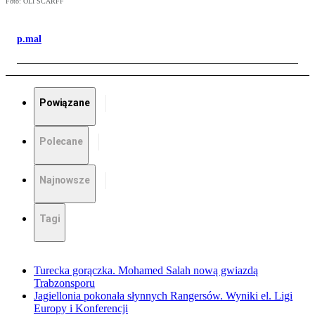
Foto: OLI SCARFF
p.mal
Powiązane
Polecane
Najnowsze
Tagi
Turecka gorączka. Mohamed Salah nową gwiazdą
Trabzonsporu
Jagiellonia pokonała słynnych Rangersów. Wyniki el. Ligi
Europy i Konferencji