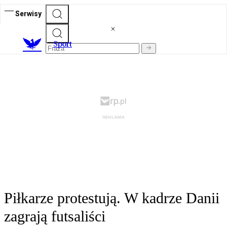
Serwisy
S
port
Piłkarze protestują. W kadrze Danii
zagrają futsaliści