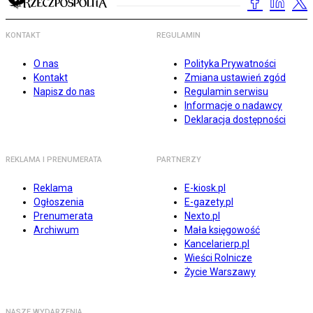
KONTAKT
REGULAMIN
O nas
Polityka Prywatności
Kontakt
Zmiana ustawień zgód
Napisz do nas
Regulamin serwisu
Informacje o nadawcy
Deklaracja dostępności
REKLAMA I PRENUMERATA
PARTNERZY
Reklama
E-kiosk.pl
Ogłoszenia
E-gazety.pl
Prenumerata
Nexto.pl
Archiwum
Mała księgowość
Kancelarierp.pl
Wieści Rolnicze
Życie Warszawy
NASZE WYDARZENIA