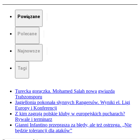
Powiązane
Polecane
Najnowsze
Tagi
Turecka gorączka. Mohamed Salah nową gwiazdą
Trabzonsporu
Jagiellonia pokonała słynnych Rangersów. Wyniki el. Ligi
Europy i Konferencji
Z kim zagrają polskie kluby w europejskich pucharach?
Rywale i terminarz
Gianni Infantino przeprasza za błędy, ale też ostrzega. „Nie
będzie tolerancji dla ataków”