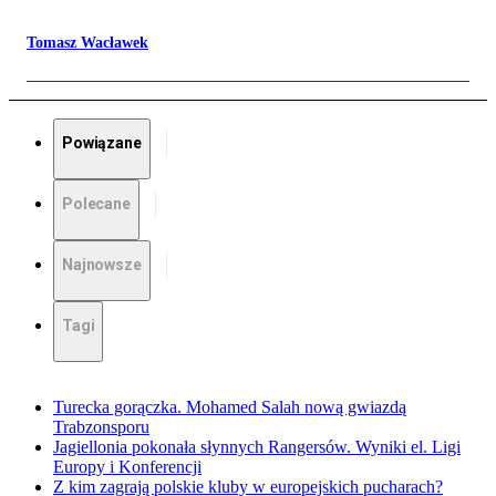
Tomasz Wacławek
Powiązane
Polecane
Najnowsze
Tagi
Turecka gorączka. Mohamed Salah nową gwiazdą
Trabzonsporu
Jagiellonia pokonała słynnych Rangersów. Wyniki el. Ligi
Europy i Konferencji
Z kim zagrają polskie kluby w europejskich pucharach?