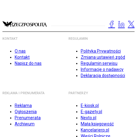
KONTAKT
REGULAMIN
O nas
Polityka Prywatności
Kontakt
Zmiana ustawień zgód
Napisz do nas
Regulamin serwisu
Informacje o nadawcy
Deklaracja dostępności
REKLAMA I PRENUMERATA
PARTNERZY
Reklama
E-kiosk.pl
Ogłoszenia
E-gazety.pl
Prenumerata
Nexto.pl
Archiwum
Mała księgowość
Kancelarierp.pl
Wieści Rolnicze