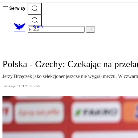
Serwisy
S
port
Polska - Czechy: Czekając na przeł
Jerzy Brzęczek jako selekcjoner jeszcze nie wygrał meczu. W czwar
Publikacja:
14.11.2018 17:56