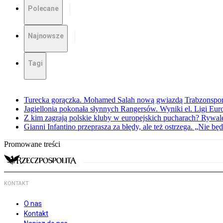
Polecane
Najnowsze
Tagi
Turecka gorączka. Mohamed Salah nową gwiazdą Trabzonspo
Jagiellonia pokonała słynnych Rangersów. Wyniki el. Ligi Eur
Z kim zagrają polskie kluby w europejskich pucharach? Rywale
Gianni Infantino przeprasza za błędy, ale też ostrzega. „Nie będ
Promowane treści
KONTAKT
O nas
Kontakt