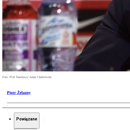
Foto: PGE Narodowy/ Adam Chełstowski
Piotr Żelazny
Powiązane