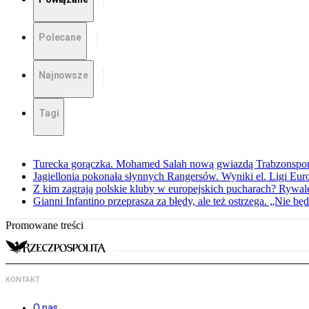
Polecane
Najnowsze
Tagi
Turecka gorączka. Mohamed Salah nową gwiazdą Trabzonspo
Jagiellonia pokonała słynnych Rangersów. Wyniki el. Ligi Eur
Z kim zagrają polskie kluby w europejskich pucharach? Rywale
Gianni Infantino przeprasza za błędy, ale też ostrzega. „Nie będ
Promowane treści
KONTAKT
O nas