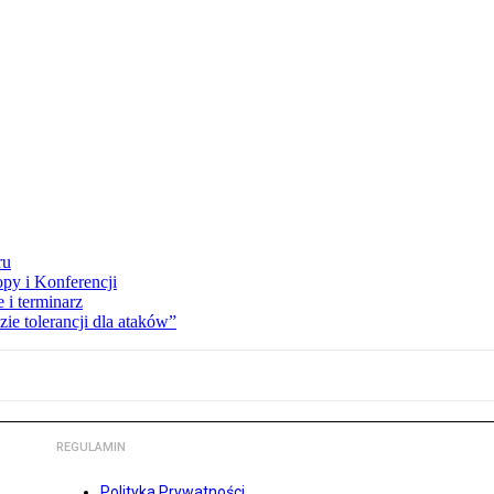
ru
opy i Konferencji
 i terminarz
zie tolerancji dla ataków”
REGULAMIN
Polityka Prywatności