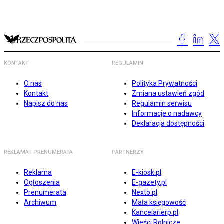
KONTAKT
REGULAMIN
O nas
Polityka Prywatności
Kontakt
Zmiana ustawień zgód
Napisz do nas
Regulamin serwisu
Informacje o nadawcy
Deklaracja dostępności
REKLAMA I PRENUMERATA
PARTNERZY
Reklama
E-kiosk.pl
Ogłoszenia
E-gazety.pl
Prenumerata
Nexto.pl
Archiwum
Mała księgowość
Kancelarierp.pl
Wieści Rolnicze