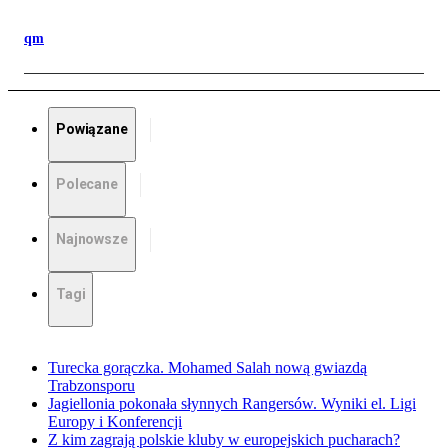
qm
Powiązane
Polecane
Najnowsze
Tagi
Turecka gorączka. Mohamed Salah nową gwiazdą
Trabzonsporu
Jagiellonia pokonała słynnych Rangersów. Wyniki el. Ligi
Europy i Konferencji
Z kim zagrają polskie kluby w europejskich pucharach?