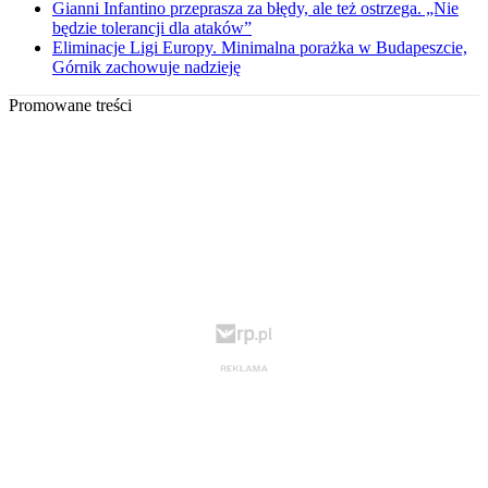
Gianni Infantino przeprasza za błędy, ale też ostrzega. „Nie
będzie tolerancji dla ataków”
Eliminacje Ligi Europy. Minimalna porażka w Budapeszcie,
Górnik zachowuje nadzieję
Promowane treści