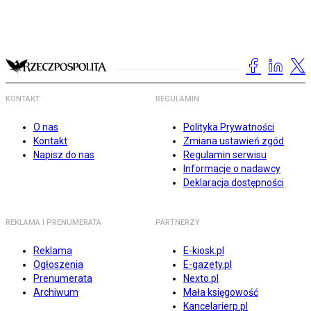
KONTAKT
REGULAMIN
O nas
Polityka Prywatności
Kontakt
Zmiana ustawień zgód
Napisz do nas
Regulamin serwisu
Informacje o nadawcy
Deklaracja dostępności
REKLAMA I PRENUMERATA
PARTNERZY
Reklama
E-kiosk.pl
Ogłoszenia
E-gazety.pl
Prenumerata
Nexto.pl
Archiwum
Mała księgowość
Kancelarierp.pl