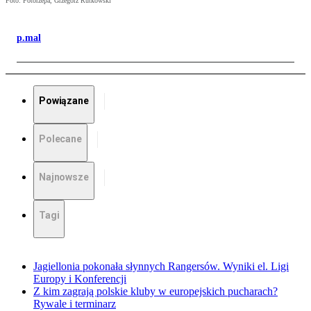
Foto: Fotorzepa, Grzegorz Rutkowski
p.mal
Powiązane
Polecane
Najnowsze
Tagi
Jagiellonia pokonała słynnych Rangersów. Wyniki el. Ligi
Europy i Konferencji
Z kim zagrają polskie kluby w europejskich pucharach?
Rywale i terminarz