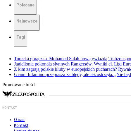
Polecane
Najnowsze
Tagi
Turecka gorączka. Mohamed Salah nową gwiazdą Trabzonspo
Jagiellonia pokonała słynnych Rangersów. Wyniki el. Ligi Eur
Z kim zagrają polskie kluby w europejskich pucharach? Rywale
Gianni Infantino przeprasza za błędy, ale też ostrzega. „Nie będ
Promowane treści
KONTAKT
O nas
Kontakt