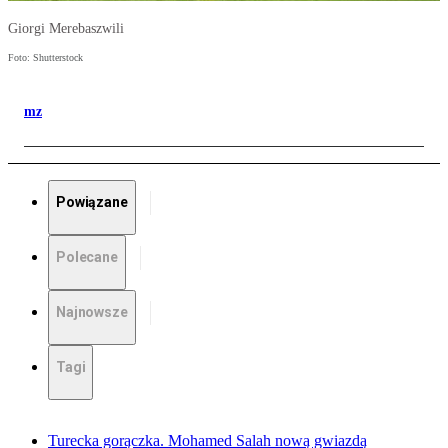
Giorgi Merebaszwili
Foto: Shutterstock
mz
Powiązane
Polecane
Najnowsze
Tagi
Turecka gorączka. Mohamed Salah nową gwiazdą