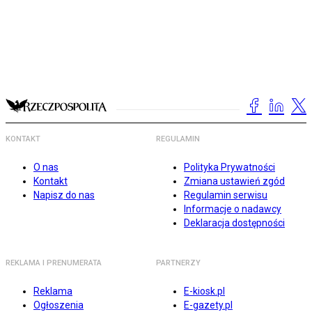
KONTAKT
REGULAMIN
O nas
Polityka Prywatności
Kontakt
Zmiana ustawień zgód
Napisz do nas
Regulamin serwisu
Informacje o nadawcy
Deklaracja dostępności
REKLAMA I PRENUMERATA
PARTNERZY
Reklama
E-kiosk.pl
Ogłoszenia
E-gazety.pl