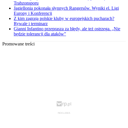
Trabzonsporu
Jagiellonia pokonała słynnych Rangersów. Wyniki el. Ligi
Europy i Konferencji
Z kim zagrają polskie kluby w europejskich pucharach?
Rywale i terminarz
Gianni Infantino przeprasza za błędy, ale też ostrzega. „Nie
będzie tolerancji dla ataków”
Promowane treści