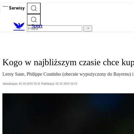
Serwisy
S
port
Kogo w najbliższym czasie chce ku
Leroy Sane, Philippe Coutinho (obecnie wypożyczony do Bayernu) i 
Aktualizacja:
03.10.2019 10:31
Publikacja:
03.10.2019 10:13