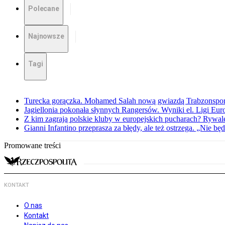
Polecane
Najnowsze
Tagi
Turecka gorączka. Mohamed Salah nową gwiazdą Trabzonspo
Jagiellonia pokonała słynnych Rangersów. Wyniki el. Ligi Eur
Z kim zagrają polskie kluby w europejskich pucharach? Rywale
Gianni Infantino przeprasza za błędy, ale też ostrzega. „Nie będ
Promowane treści
KONTAKT
O nas
Kontakt