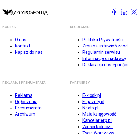
KONTAKT
REGULAMIN
O nas
Polityka Prywatności
Kontakt
Zmiana ustawień zgód
Napisz do nas
Regulamin serwisu
Informacje o nadawcy
Deklaracja dostępności
REKLAMA I PRENUMERATA
PARTNERZY
Reklama
E-kiosk.pl
Ogłoszenia
E-gazety.pl
Prenumerata
Nexto.pl
Archiwum
Mała księgowość
Kancelarierp.pl
Wieści Rolnicze
Życie Warszawy