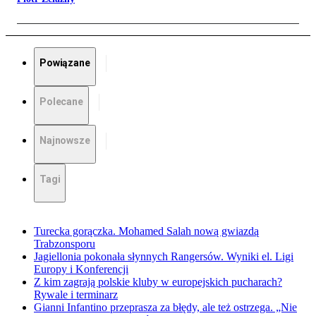
Powiązane
Polecane
Najnowsze
Tagi
Turecka gorączka. Mohamed Salah nową gwiazdą
Trabzonsporu
Jagiellonia pokonała słynnych Rangersów. Wyniki el. Ligi
Europy i Konferencji
Z kim zagrają polskie kluby w europejskich pucharach?
Rywale i terminarz
Gianni Infantino przeprasza za błędy, ale też ostrzega. „Nie