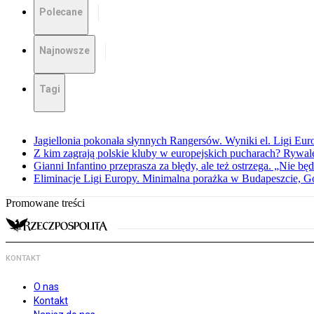
Polecane
Najnowsze
Tagi
Jagiellonia pokonała słynnych Rangersów. Wyniki el. Ligi Eur
Z kim zagrają polskie kluby w europejskich pucharach? Rywale
Gianni Infantino przeprasza za błędy, ale też ostrzega. „Nie będ
Eliminacje Ligi Europy. Minimalna porażka w Budapeszcie, G
Promowane treści
KONTAKT
O nas
Kontakt