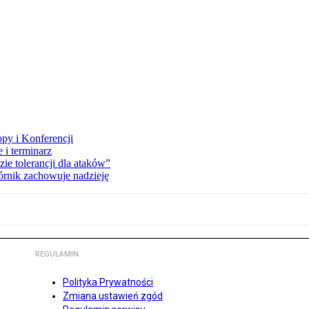
opy i Konferencji
 i terminarz
zie tolerancji dla ataków”
órnik zachowuje nadzieję
REGULAMIN
Polityka Prywatności
Zmiana ustawień zgód