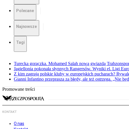
Polecane
Najnowsze
Tagi
Turecka gorączka. Mohamed Salah nową gwiazdą Trabzonspo
Jagiellonia pokonała słynnych Rangersów. Wyniki el. Ligi Eur
Z kim zagrają polskie kluby w europejskich pucharach? Rywale
Gianni Infantino przeprasza za błędy, ale też ostrzega. „Nie będ
Promowane treści
KONTAKT
O nas