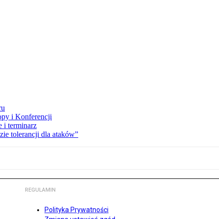
ru
opy i Konferencji
 i terminarz
zie tolerancji dla ataków”
REGULAMIN
Polityka Prywatności