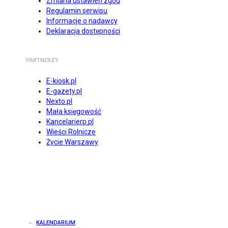
Zmiana ustawień zgód
Regulamin serwisu
Informacje o nadawcy
Deklaracja dostępności
PARTNERZY
E-kiosk.pl
E-gazety.pl
Nexto.pl
Mała księgowość
Kancelarierp.pl
Wieści Rolnicze
Życie Warszawy
KALENDARIUM