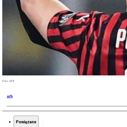
Foto: AFP
arb
Powiązane