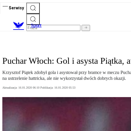
Serwisy
S
port
Puchar Włoch: Gol i asysta Piątka,
Krzysztof Piątek zdobył gola i asystował przy bramce w meczu Puc
na ustrzelenie hattricka, ale nie wykorzystał dwóch dobrych okazji.
Aktualizacja:
16.01.2020 06:10
Publikacja:
16.01.2020 05:53