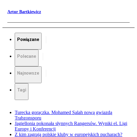
Artur Bartkiewicz
Powiązane
Polecane
Najnowsze
Tagi
Turecka gorączka. Mohamed Salah nową gwiazdą
Trabzonsporu
Jagiellonia pokonała słynnych Rangersów. Wyniki el. Ligi
Europy i Konferencji
Z kim zagrają polskie kluby w europejskich pucharach?