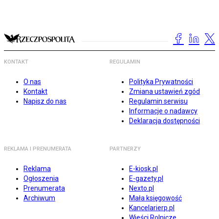
KONTAKT
REGULAMIN
O nas
Polityka Prywatności
Kontakt
Zmiana ustawień zgód
Napisz do nas
Regulamin serwisu
Informacje o nadawcy
Deklaracja dostępności
REKLAMA I PRENUMERATA
PARTNERZY
Reklama
E-kiosk.pl
Ogłoszenia
E-gazety.pl
Prenumerata
Nexto.pl
Archiwum
Mała księgowość
Kancelarierp.pl
Wieści Rolnicze