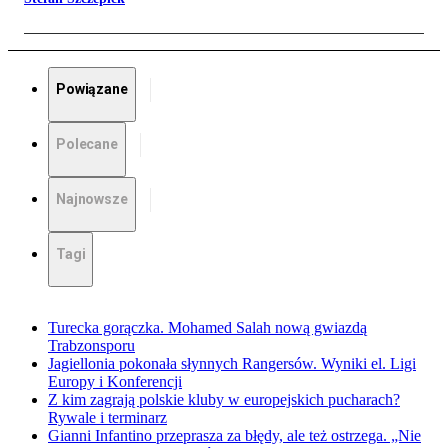
Powiązane
Polecane
Najnowsze
Tagi
Turecka gorączka. Mohamed Salah nową gwiazdą
Trabzonsporu
Jagiellonia pokonała słynnych Rangersów. Wyniki el. Ligi
Europy i Konferencji
Z kim zagrają polskie kluby w europejskich pucharach?
Rywale i terminarz
Gianni Infantino przeprasza za błędy, ale też ostrzega. „Nie