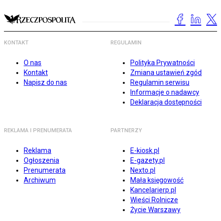
KONTAKT
REGULAMIN
O nas
Polityka Prywatności
Kontakt
Zmiana ustawień zgód
Napisz do nas
Regulamin serwisu
Informacje o nadawcy
Deklaracja dostępności
REKLAMA I PRENUMERATA
PARTNERZY
Reklama
E-kiosk.pl
Ogłoszenia
E-gazety.pl
Prenumerata
Nexto.pl
Archiwum
Mała księgowość
Kancelarierp.pl
Wieści Rolnicze
Życie Warszawy