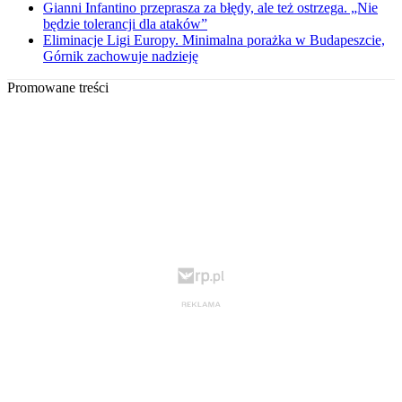
Gianni Infantino przeprasza za błędy, ale też ostrzega. „Nie
będzie tolerancji dla ataków”
Eliminacje Ligi Europy. Minimalna porażka w Budapeszcie,
Górnik zachowuje nadzieję
Promowane treści