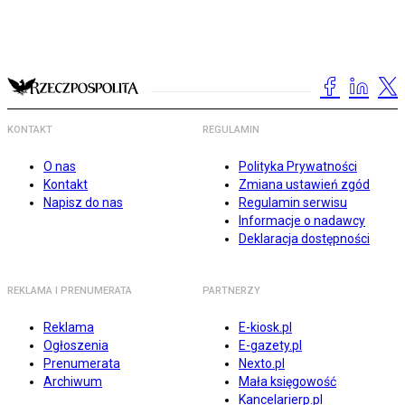
KONTAKT
REGULAMIN
O nas
Polityka Prywatności
Kontakt
Zmiana ustawień zgód
Napisz do nas
Regulamin serwisu
Informacje o nadawcy
Deklaracja dostępności
REKLAMA I PRENUMERATA
PARTNERZY
Reklama
E-kiosk.pl
Ogłoszenia
E-gazety.pl
Prenumerata
Nexto.pl
Archiwum
Mała księgowość
Kancelarierp.pl