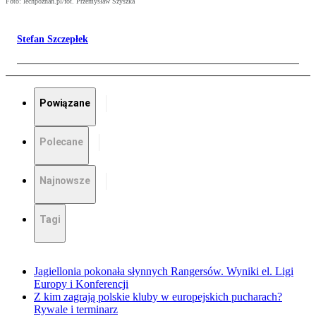
Foto: lechpoznan.pl/fot. Przemysław Szyszka
Stefan Szczepłek
Powiązane
Polecane
Najnowsze
Tagi
Jagiellonia pokonała słynnych Rangersów. Wyniki el. Ligi
Europy i Konferencji
Z kim zagrają polskie kluby w europejskich pucharach?
Rywale i terminarz