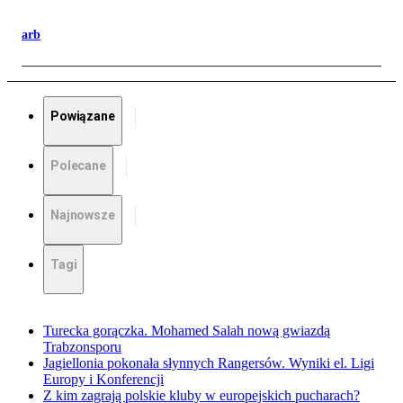
arb
Powiązane
Polecane
Najnowsze
Tagi
Turecka gorączka. Mohamed Salah nową gwiazdą
Trabzonsporu
Jagiellonia pokonała słynnych Rangersów. Wyniki el. Ligi
Europy i Konferencji
Z kim zagrają polskie kluby w europejskich pucharach?