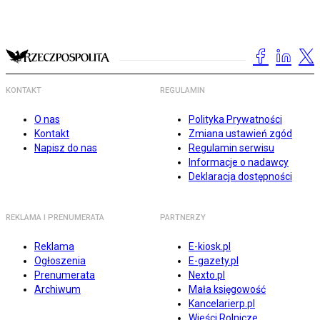
KONTAKT
REGULAMIN
O nas
Polityka Prywatności
Kontakt
Zmiana ustawień zgód
Napisz do nas
Regulamin serwisu
Informacje o nadawcy
Deklaracja dostępności
REKLAMA I PRENUMERATA
PARTNERZY
Reklama
E-kiosk.pl
Ogłoszenia
E-gazety.pl
Prenumerata
Nexto.pl
Archiwum
Mała księgowość
Kancelarierp.pl
Wieści Rolnicze