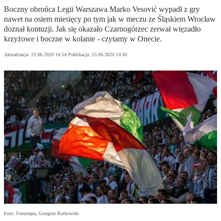
Boczny obrońca Legii Warszawa Marko Vesović wypadł z gry
nawet na osiem miesięcy po tym jak w meczu ze Śląskiem Wrocław
doznał kontuzji. Jak się okazało Czarnogórzec zerwał więzadło
krzyżowe i boczne w kolanie - czytamy w Onecie.
Aktualizacja:
23.06.2020 14:54
Publikacja:
23.06.2020 14:45
Foto: Fotorzepa, Grzegorz Rutkowski