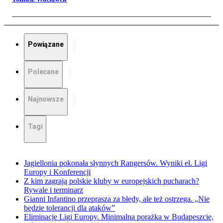
Powiązane
Polecane
Najnowsze
Tagi
Jagiellonia pokonała słynnych Rangersów. Wyniki el. Ligi
Europy i Konferencji
Z kim zagrają polskie kluby w europejskich pucharach?
Rywale i terminarz
Gianni Infantino przeprasza za błędy, ale też ostrzega. „Nie
będzie tolerancji dla ataków”
Eliminacje Ligi Europy. Minimalna porażka w Budapeszcie,