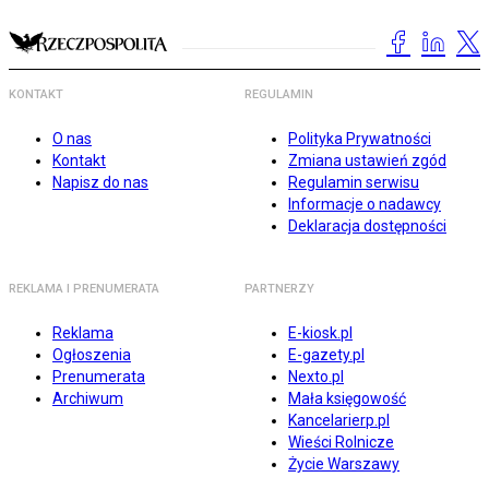
KONTAKT
REGULAMIN
O nas
Polityka Prywatności
Kontakt
Zmiana ustawień zgód
Napisz do nas
Regulamin serwisu
Informacje o nadawcy
Deklaracja dostępności
REKLAMA I PRENUMERATA
PARTNERZY
Reklama
E-kiosk.pl
Ogłoszenia
E-gazety.pl
Prenumerata
Nexto.pl
Archiwum
Mała księgowość
Kancelarierp.pl
Wieści Rolnicze
Życie Warszawy