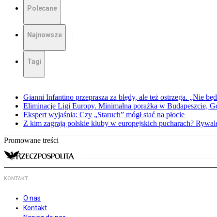
Polecane
Najnowsze
Tagi
Gianni Infantino przeprasza za błędy, ale też ostrzega. „Nie będ
Eliminacje Ligi Europy. Minimalna porażka w Budapeszcie, G
Ekspert wyjaśnia: Czy „Staruch” mógł stać na płocie
Z kim zagrają polskie kluby w europejskich pucharach? Rywale
Promowane treści
KONTAKT
O nas
Kontakt