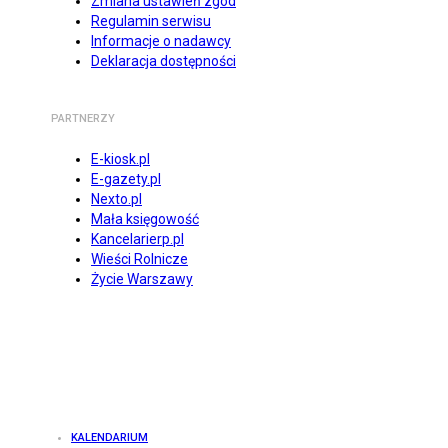
Zmiana ustawień zgód
Regulamin serwisu
Informacje o nadawcy
Deklaracja dostępności
PARTNERZY
E-kiosk.pl
E-gazety.pl
Nexto.pl
Mała księgowość
Kancelarierp.pl
Wieści Rolnicze
Życie Warszawy
KALENDARIUM