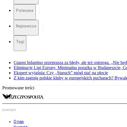
Polecane
Najnowsze
Tagi
Gianni Infantino przeprasza za błędy, ale też ostrzega. „Nie będ
Eliminacje Ligi Europy. Minimalna porażka w Budapeszcie, G
Ekspert wyjaśnia: Czy „Staruch” mógł stać na płocie
Z kim zagrają polskie kluby w europejskich pucharach? Rywale
Promowane treści
KONTAKT
O nas