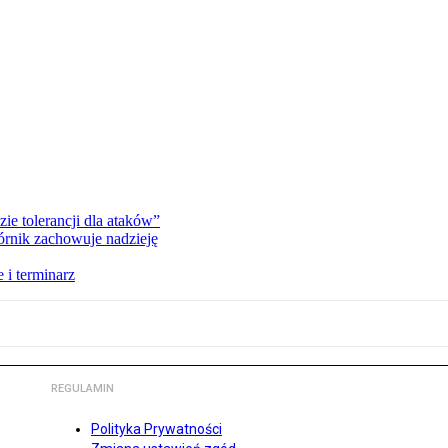
zie tolerancji dla ataków”
órnik zachowuje nadzieję
 i terminarz
REGULAMIN
Polityka Prywatności