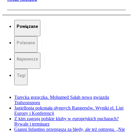
Powiązane
Polecane
Najnowsze
Tagi
Turecka gorączka. Mohamed Salah nową gwiazdą
Trabzonsporu
Jagiellonia pokonała słynnych Rangersów. Wyniki el. Ligi
Europy i Konferencji
Z kim zagrają polskie kluby w europejskich pucharach?
Rywale i terminarz
Gianni Infantino przeprasza za błędy, ale też ostrzega. „Nie