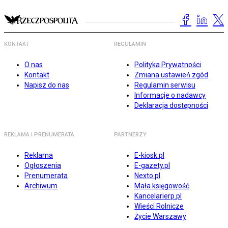
KONTAKT
REGULAMIN
O nas
Polityka Prywatności
Kontakt
Zmiana ustawień zgód
Napisz do nas
Regulamin serwisu
Informacje o nadawcy
Deklaracja dostępności
REKLAMA I PRENUMERATA
PARTNERZY
Reklama
E-kiosk.pl
Ogłoszenia
E-gazety.pl
Prenumerata
Nexto.pl
Archiwum
Mała księgowość
Kancelarierp.pl
Wieści Rolnicze
Życie Warszawy