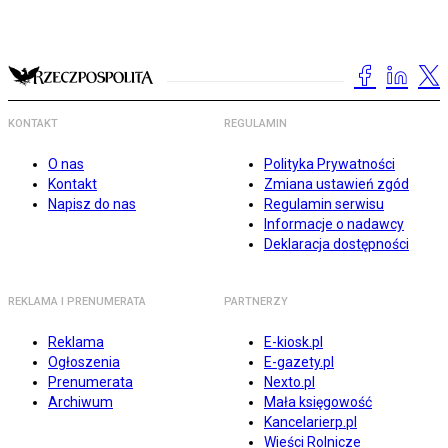
KONTAKT
REGULAMIN
O nas
Polityka Prywatności
Kontakt
Zmiana ustawień zgód
Napisz do nas
Regulamin serwisu
Informacje o nadawcy
Deklaracja dostępności
REKLAMA I PRENUMERATA
PARTNERZY
Reklama
E-kiosk.pl
Ogłoszenia
E-gazety.pl
Prenumerata
Nexto.pl
Archiwum
Mała księgowość
Kancelarierp.pl
Wieści Rolnicze