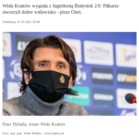
Wisła Kraków wygrała z Jagiellonią Białystok 2:0. Piłkarze
stworzyli dobre widowisko - pisze Onet.
Publikacja:
07.02.2021 20:08
Peter Hyballa, trener Wisły Kraków
Foto: mat. pras. Wisły Kraków / wisla.krakow.pl