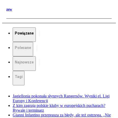
zew
Powiązane
Polecane
Najnowsze
Tagi
Jagiellonia pokonała słynnych Rangersów. Wyniki el. Ligi
Europy i Konferencji
Z kim zagrają polskie kluby w europejskich pucharach?
Rywale i terminarz
Gianni Infantino przeprasza za błędy, ale też ostrzega. „Nie