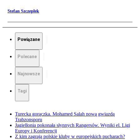
Stefan Szczepłek
Powiązane
Polecane
Najnowsze
Tagi
Turecka gorączka. Mohamed Salah nową gwiazdą
Trabzonsporu
Jagiellonia pokonała słynnych Rangersów. Wyniki el. Ligi
Europy i Konferencji
Z kim zagrają polskie kluby w europejskich pucharach?