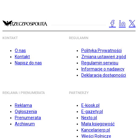
KONTAKT
REGULAMIN
O nas
Polityka Prywatności
Kontakt
Zmiana ustawień zgód
Napisz do nas
Regulamin serwisu
Informacje o nadawcy
Deklaracja dostępności
REKLAMA I PRENUMERATA
PARTNERZY
Reklama
E-kiosk.pl
Ogłoszenia
E-gazety.pl
Prenumerata
Nexto.pl
Archiwum
Mała księgowość
Kancelarierp.pl
Wieści Rolnicze