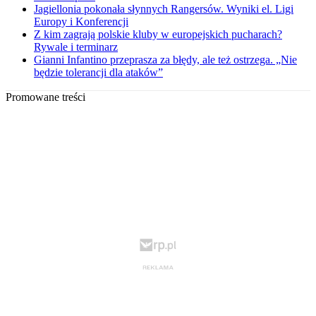
Jagiellonia pokonała słynnych Rangersów. Wyniki el. Ligi
Europy i Konferencji
Z kim zagrają polskie kluby w europejskich pucharach?
Rywale i terminarz
Gianni Infantino przeprasza za błędy, ale też ostrzega. „Nie
będzie tolerancji dla ataków”
Promowane treści