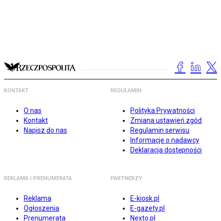
KONTAKT
REGULAMIN
O nas
Polityka Prywatności
Kontakt
Zmiana ustawień zgód
Napisz do nas
Regulamin serwisu
Informacje o nadawcy
Deklaracja dostępności
REKLAMA I PRENUMERATA
PARTNERZY
Reklama
E-kiosk.pl
Ogłoszenia
E-gazety.pl
Prenumerata
Nexto.pl