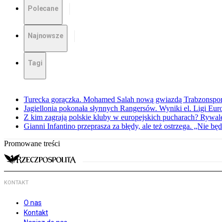
Polecane
Najnowsze
Tagi
Turecka gorączka. Mohamed Salah nową gwiazdą Trabzonspo
Jagiellonia pokonała słynnych Rangersów. Wyniki el. Ligi Eur
Z kim zagrają polskie kluby w europejskich pucharach? Rywale
Gianni Infantino przeprasza za błędy, ale też ostrzega. „Nie będ
Promowane treści
KONTAKT
O nas
Kontakt