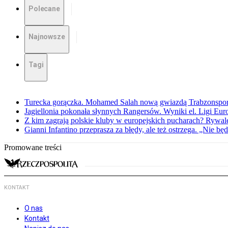
Polecane
Najnowsze
Tagi
Turecka gorączka. Mohamed Salah nową gwiazdą Trabzonspo
Jagiellonia pokonała słynnych Rangersów. Wyniki el. Ligi Eur
Z kim zagrają polskie kluby w europejskich pucharach? Rywale
Gianni Infantino przeprasza za błędy, ale też ostrzega. „Nie będ
Promowane treści
KONTAKT
O nas
Kontakt