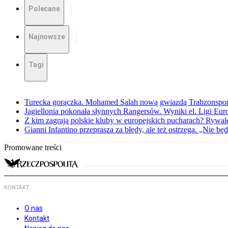
Polecane
Najnowsze
Tagi
Turecka gorączka. Mohamed Salah nową gwiazdą Trabzonspo
Jagiellonia pokonała słynnych Rangersów. Wyniki el. Ligi Eur
Z kim zagrają polskie kluby w europejskich pucharach? Rywale
Gianni Infantino przeprasza za błędy, ale też ostrzega. „Nie będ
Promowane treści
KONTAKT
O nas
Kontakt