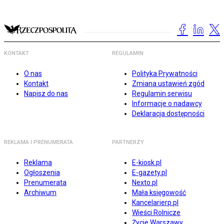
KONTAKT
REGULAMIN
O nas
Polityka Prywatności
Kontakt
Zmiana ustawień zgód
Napisz do nas
Regulamin serwisu
Informacje o nadawcy
Deklaracja dostępności
REKLAMA I PRENUMERATA
PARTNERZY
Reklama
E-kiosk.pl
Ogłoszenia
E-gazety.pl
Prenumerata
Nexto.pl
Archiwum
Mała księgowość
Kancelarierp.pl
Wieści Rolnicze
Życie Warszawy