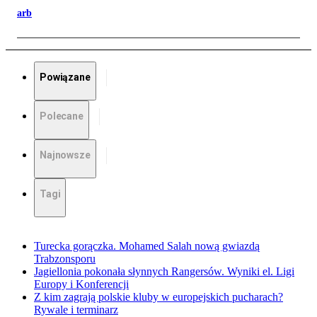
arb
Powiązane
Polecane
Najnowsze
Tagi
Turecka gorączka. Mohamed Salah nową gwiazdą
Trabzonsporu
Jagiellonia pokonała słynnych Rangersów. Wyniki el. Ligi
Europy i Konferencji
Z kim zagrają polskie kluby w europejskich pucharach?
Rywale i terminarz