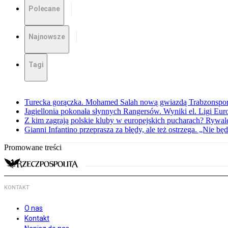
Polecane
Najnowsze
Tagi
Turecka gorączka. Mohamed Salah nową gwiazdą Trabzonspo
Jagiellonia pokonała słynnych Rangersów. Wyniki el. Ligi Eur
Z kim zagrają polskie kluby w europejskich pucharach? Rywale
Gianni Infantino przeprasza za błędy, ale też ostrzega. „Nie będ
Promowane treści
KONTAKT
O nas
Kontakt