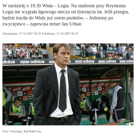
W niedzielę o 19.30 Wisła – Legia. Na stadionie przy Reymonta
Legia nie wygrała ligowego meczu od dziesięciu lat. Jeśli przegra,
będzie traciła do Wisły już osiem punktów. – Jedziemy po
zwycięstwo – zapewnia trener Jan Urban
Aktualizacja:
27.10.2007 06:33
Publikacja:
27.10.2007 06:32
Foto: Fotorzepa, Raf Rafał Guz