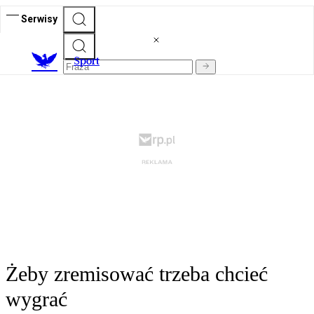
Serwisy
S
port
Żeby zremisować trzeba chcieć
wygrać