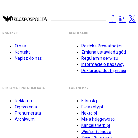
KONTAKT
REGULAMIN
O nas
Polityka Prywatności
Kontakt
Zmiana ustawień zgód
Napisz do nas
Regulamin serwisu
Informacje o nadawcy
Deklaracja dostępności
REKLAMA I PRENUMERATA
PARTNERZY
Reklama
E-kiosk.pl
Ogłoszenia
E-gazety.pl
Prenumerata
Nexto.pl
Archiwum
Mała księgowość
Kancelarierp.pl
Wieści Rolnicze
Życie Warszawy