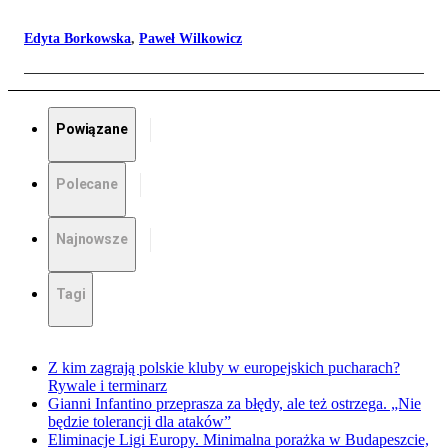
Edyta Borkowska
,
Paweł Wilkowicz
Powiązane
Polecane
Najnowsze
Tagi
Z kim zagrają polskie kluby w europejskich pucharach?
Rywale i terminarz
Gianni Infantino przeprasza za błędy, ale też ostrzega. „Nie
będzie tolerancji dla ataków”
Eliminacje Ligi Europy. Minimalna porażka w Budapeszcie,