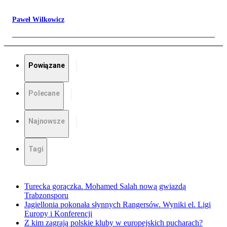
Paweł Wilkowicz
Powiązane
Polecane
Najnowsze
Tagi
Turecka gorączka. Mohamed Salah nową gwiazdą
Trabzonsporu
Jagiellonia pokonała słynnych Rangersów. Wyniki el. Ligi
Europy i Konferencji
Z kim zagrają polskie kluby w europejskich pucharach?