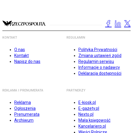
KONTAKT
REGULAMIN
O nas
Polityka Prywatności
Kontakt
Zmiana ustawień zgód
Napisz do nas
Regulamin serwisu
Informacje o nadawcy
Deklaracja dostępności
REKLAMA I PRENUMERATA
PARTNERZY
Reklama
E-kiosk.pl
Ogłoszenia
E-gazety.pl
Prenumerata
Nexto.pl
Archiwum
Mała księgowość
Kancelarierp.pl
Wieści Rolnicze