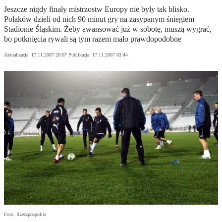
Jeszcze nigdy finały mistrzostw Europy nie były tak blisko.
Polaków dzieli od nich 90 minut gry na zasypanym śniegiem
Stadionie Śląskim. Żeby awansować już w sobotę, muszą wygrać,
bo potknięcia rywali są tym razem mało prawdopodobne
Aktualizacja:
17.11.2007 20:07
Publikacja:
17.11.2007 03:44
Foto: Rzeczpospolita