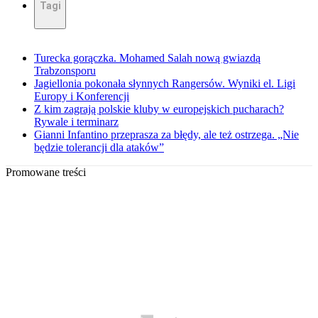
Tagi
Turecka gorączka. Mohamed Salah nową gwiazdą
Trabzonsporu
Jagiellonia pokonała słynnych Rangersów. Wyniki el. Ligi
Europy i Konferencji
Z kim zagrają polskie kluby w europejskich pucharach?
Rywale i terminarz
Gianni Infantino przeprasza za błędy, ale też ostrzega. „Nie
będzie tolerancji dla ataków”
Promowane treści