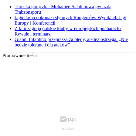
Turecka gorączka. Mohamed Salah nową gwiazdą
Trabzonsporu
Jagiellonia pokonała słynnych Rangersów. Wyniki el. Ligi
Europy i Konferencji
Z kim zagrają polskie kluby w europejskich pucharach?
Rywale i terminarz
Gianni Infantino przeprasza za błędy, ale też ostrzega. „Nie
będzie tolerancji dla ataków”
Promowane treści