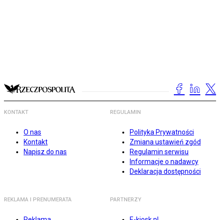
KONTAKT
REGULAMIN
O nas
Polityka Prywatności
Kontakt
Zmiana ustawień zgód
Napisz do nas
Regulamin serwisu
Informacje o nadawcy
Deklaracja dostępności
REKLAMA I PRENUMERATA
PARTNERZY
Reklama
E-kiosk.pl