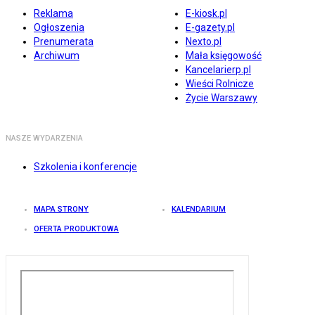
Reklama
E-kiosk.pl
Ogłoszenia
E-gazety.pl
Prenumerata
Nexto.pl
Archiwum
Mała księgowość
Kancelarierp.pl
Wieści Rolnicze
Życie Warszawy
NASZE WYDARZENIA
Szkolenia i konferencje
MAPA STRONY
KALENDARIUM
OFERTA PRODUKTOWA