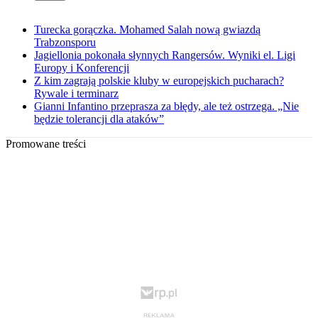
Turecka gorączka. Mohamed Salah nową gwiazdą
Trabzonsporu
Jagiellonia pokonała słynnych Rangersów. Wyniki el. Ligi
Europy i Konferencji
Z kim zagrają polskie kluby w europejskich pucharach?
Rywale i terminarz
Gianni Infantino przeprasza za błędy, ale też ostrzega. „Nie
będzie tolerancji dla ataków”
Promowane treści