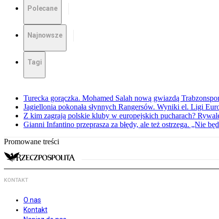
Polecane
Najnowsze
Tagi
Turecka gorączka. Mohamed Salah nową gwiazdą Trabzonspo
Jagiellonia pokonała słynnych Rangersów. Wyniki el. Ligi Eur
Z kim zagrają polskie kluby w europejskich pucharach? Rywale
Gianni Infantino przeprasza za błędy, ale też ostrzega. „Nie będ
Promowane treści
KONTAKT
O nas
Kontakt