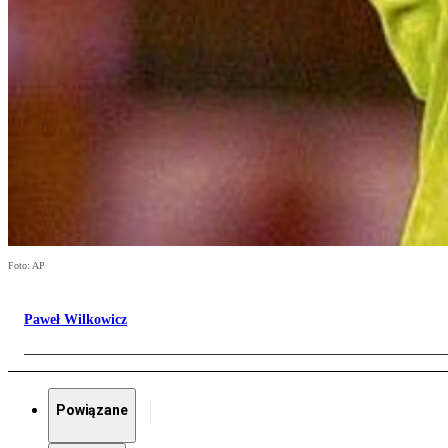
Foto: AP
Paweł Wilkowicz
Powiązane